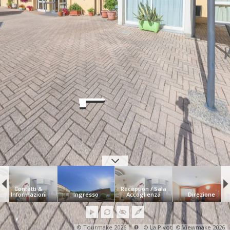
Contatti &
Reception / Sala
Informazioni
Ingresso
Accoglienza
Direzione
© Tourmake 2026
© La Pivot
© Viewmake 2026