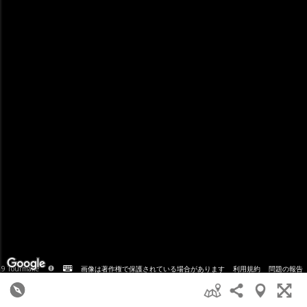
画像は著作権で保護されている場合があります
利用規約
問題の報告
9 Tourmake