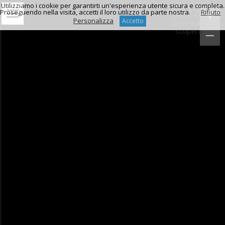
0
/
13
Utilizziamo i cookie per garantirti un'esperienza utente sicura e completa.
Proseguendo nella visita, accetti il loro utilizzo da parte nostra.
Rifiuto
Personalizza
Accetto
contenuti
scoperti