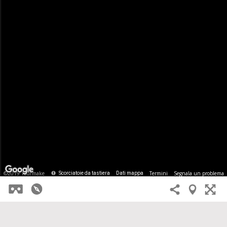
Termini
Segnala un problema
©2019 Tourmake
Scorciatoie da tastiera
Dati mappa
×