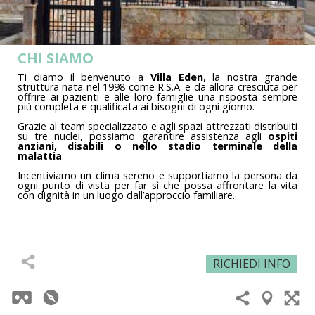
CHI SIAMO
Ti diamo il benvenuto a
Villa Eden
, la nostra grande
struttura nata nel 1998 come R.S.A. e da allora cresciuta per
offrire ai pazienti e alle loro famiglie una risposta sempre
più completa e qualificata ai bisogni di ogni giorno.
Grazie al team specializzato e agli spazi attrezzati distribuiti
su tre nuclei, possiamo garantire assistenza agli
ospiti
anziani, disabili o nello stadio terminale della
malattia
.
Incentiviamo un clima sereno e supportiamo la persona da
ogni punto di vista per far sì che possa affrontare la vita
con dignità in un luogo dall’approccio familiare.
VASCA
RICHIEDI INFO
RIABILITATIVA E
CHI SIAMO
LA STRUTTURA
ACCESSI E VISITE
IDROKINESITERAPIA
© Tourmake 2026
© Viewmake 2026