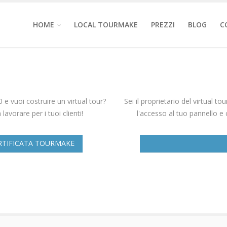
HOME
LOCAL TOURMAKE
PREZZI
BLOG
C
e vuoi costruire un virtual tour?
Sei il proprietario del virtual t
lavorare per i tuoi clienti!
l'accesso al tuo pannello e
RTIFICATA TOURMAKE