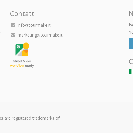
Contatti
N
Is
info@tourmake.it
ri
e
marketing@tourmake.it
C
s are registered trademarks of