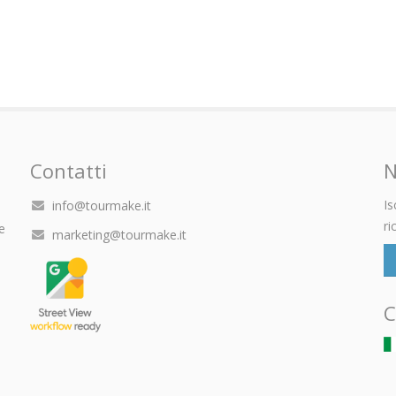
Contatti
N
Is
info@tourmake.it
ri
e
marketing@tourmake.it
C