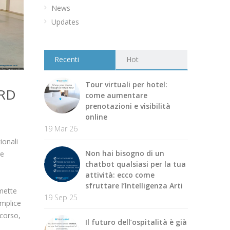
News
Updates
Recenti
Hot
Tour virtuali per hotel:
ARD
come aumentare
prenotazioni e visibilità
online
19 Mar 26
ionali
Non hai bisogno di un
re
chatbot qualsiasi per la tua
attività: ecco come
sfruttare l’Intelligenza Arti
rmette
19 Sep 25
emplice
ncorso,
Il futuro dell’ospitalità è già