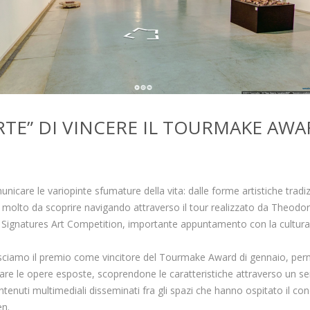
ARTE” DI VINCERE IL TOURMAKE AW
nicare le variopinte sfumature della vita: dalle forme artistiche tradiz
è molto da scoprire navigando attraverso il tour realizzato da Theodo
w Signatures Art Competition, importante appuntamento con la cultura
nosciamo il premio come vincitore del Tourmake Award di gennaio, pe
rare le opere esposte, scoprendone le caratteristiche attraverso un s
contenuti multimediali disseminati fra gli spazi che hanno ospitato il co
en.