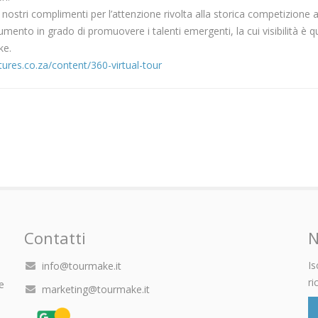
stri complimenti per l’attenzione rivolta alla storica competizione ar
nto in grado di promuovere i talenti emergenti, la cui visibilità è q
ke.
ures.co.za/content/360-virtual-tour
Contatti
N
Is
info@tourmake.it
ri
e
marketing@tourmake.it